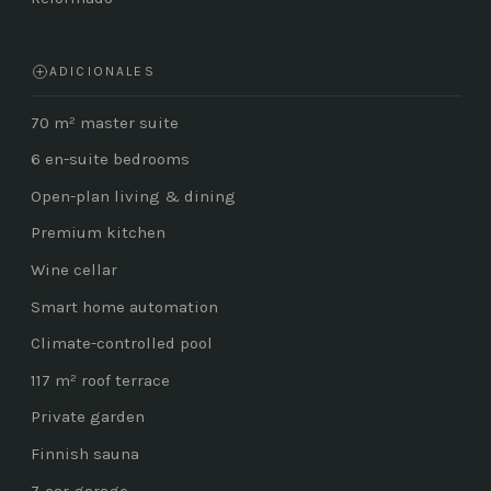
ADICIONALES
70 m² master suite
6 en-suite bedrooms
Open-plan living & dining
Premium kitchen
Wine cellar
Smart home automation
Climate-controlled pool
117 m² roof terrace
Private garden
Finnish sauna
7-car garage