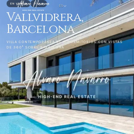
EN VENTA
VILLA
ES
Vallvidrera,
Barcelona
VILLA CONTEMPORÁNEA DE 6 DORMITORIOS CON VISTAS
DE 360° SOBRE BARCELONA