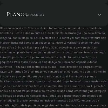
Planos
2 PLANTAS
Ubicado en la Vila de Gràcia — el distrito premium con más alma de pueblo de
Barcelona — está a dos minutos de los Jardinets de Gràcia y a uno de la Avenida
Diagonal, con la plaça del Sol, el Mercat de la Llibertat y el comercio y restauración
independiente del barrio a un paseo corto. Metro L3 (Gràcia) a cinco minutos;
Passeig de Gràcia, el Eixample y el Parc Güell, accesibles a pie o en bici. Las
viviendas en planta baja con jardín privado son excepcionalmente escasas aquí:
la mayor parte del stock premium son pisos en plantas altas con terrazas
pequeñas. Para quien busca un piso de lujo en Gràcia con espacio exterior
auténtico — sin salir del centro de la ciudad — esta dirección es singular. Aviso
legal: La información y las imágenes contenidas en este anuncio son meramente
ilustrativas y no constituyen un acuerdo contractual. Los renders y planos
facilitados son representaciones artísticas del proyecto de reforma y pueden estar
sujetos a modificaciones técnicas o administrativas durante la obra. El pabellón
anexo se considera un espacio polivalente de uso complementario y no computa
a efectos de cédula de habitabilidad. Todas las dimensiones y superficies son
orientativas. El precio de venta no incluye impuestos (IVA/ITP), honorarios de
notaría, registro de la propiedad ni gastos administrativos. La vivienda se entrega