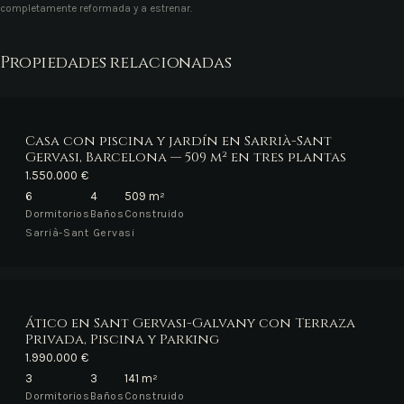
completamente reformada y a estrenar.
Propiedades relacionadas
Casa con piscina y jardín en Sarrià-Sant
Gervasi, Barcelona — 509 m² en tres plantas
1.550.000 €
6
4
509 m²
Dormitorios
Baños
Construido
Sarrià-Sant Gervasi
Ático en Sant Gervasi-Galvany con Terraza
Privada, Piscina y Parking
1.990.000 €
3
3
141 m²
Dormitorios
Baños
Construido