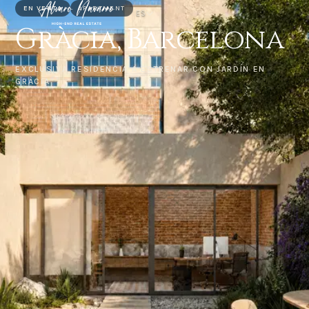
EN VENTA
APARTMENT
ES
Gràcia, Barcelona
EXCLUSIVA RESIDENCIA A ESTRENAR CON JARDÍN EN
GRÀCIA